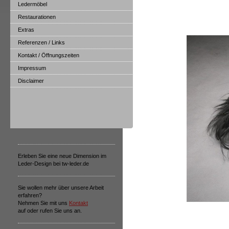
Ledermöbel
Restaurationen
Extras
Referenzen / Links
Kontakt / Öffnungszeiten
Impressum
Disclaimer
Erleben Sie eine neue Dimension im
Leder-Design bei tw-leder.de
Sie wollen mehr über unsere Arbeit
erfahren?
Nehmen Sie mit uns
Kontakt
auf oder rufen Sie uns an.