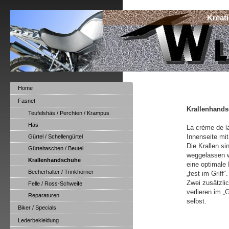
Kreat
Home
Fasnet
Krallenhandsc
Teufelshäs / Perchten / Krampus
Häs
La crème de l
Innenseite mit
Gürtel / Schellengürtel
Die Krallen s
Gürteltaschen / Beutel
weggelassen w
Krallenhandschuhe
eine optimale
Becherhalter / Trinkhörner
„fest im Griff“.
Zwei zusätzli
Felle / Ross-Schweife
verlieren im 
Reparaturen
selbst.
Biker / Specials
Lederbekleidung