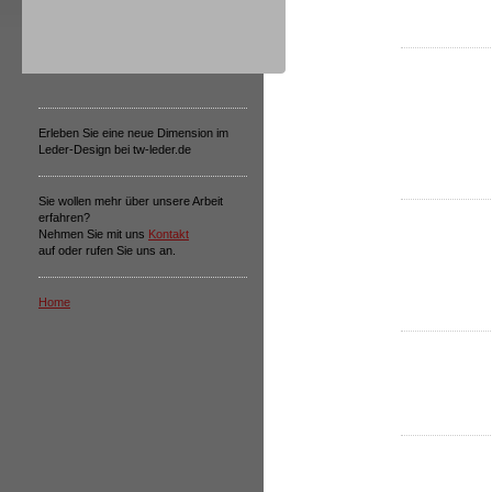
Erleben Sie eine neue Dimension im
Leder-Design bei tw-leder.de
Sie wollen mehr über unsere Arbeit
erfahren?
Nehmen Sie mit uns
Kontakt
auf oder rufen Sie uns an.
Home