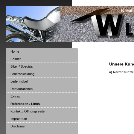
Kreat
Home
Fasnet
Unsere Kun
Biker / Specials
a) Narrenzünfte
Lederbekleidung
Ledermöbel
Restaurationen
Extras
Referenzen / Links
Kontakt / Öffnungszeiten
Impressum
Disclaimer