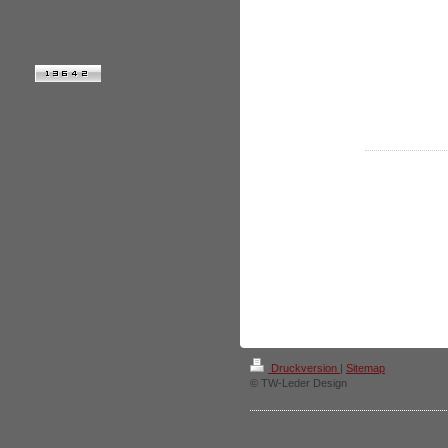
Druckversion
|
Sitemap
© TW-Leder Design